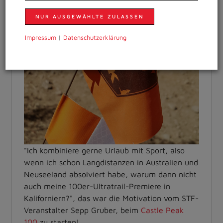
NUR AUSGEWÄHLTE ZULASSEN
Impressum
|
Daten­schutzer­klärung
"Ich kombiniere gerne Urlaub mit Sport, also
wenn ich schon Langdistanzen in Australien und
Neuseeland absolviert habe, warum dann nicht
auch meine 100er-Ultratrail-Premiere in
Kaliforniern?", das war die Motivation vom STF-
Veranstalter Sepp Gruber, beim
Castle Peak
100
zu starten!