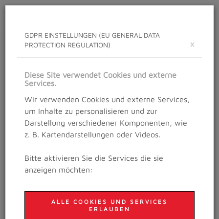
Toggle
navigat
GDPR EINSTELLUNGEN (EU GENERAL DATA
×
PROTECTION REGULATION)
NEWS
Neuigkeiten rund um das Salzburg Trailrunning
Diese Site verwendet Cookies und externe
Festival
Services.
Wir verwenden Cookies und externe Services,
um Inhalte zu personalisieren und zur
Darstellung verschiedener Komponenten, wie
Details
z. B. Kartendarstellungen oder Videos.
10. September 2018
100ER PREMIERE IN
Bitte aktivieren Sie die Services die sie
KALIFORNIEN!
anzeigen möchten:
ALLE COOKIES UND SERVICES
ERLAUBEN