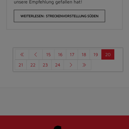
unsere Empfehlung gefallen hat!
WEITERLESEN: STRECKENVORSTELLUNG SÜDEN
15
16
17
18
19
20
21
22
23
24