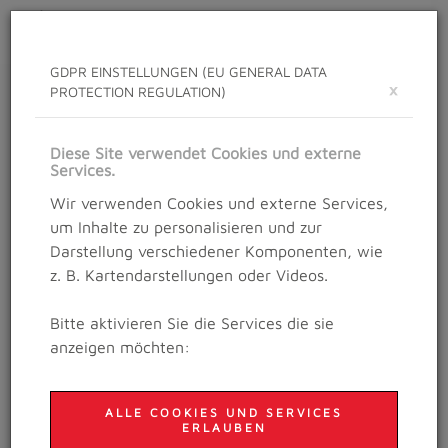
Toggle
navigat
GDPR EINSTELLUNGEN (EU GENERAL DATA
×
PROTECTION REGULATION)
NEWS
Neuigkeiten rund um das Salzburg Trailrunning
Diese Site verwendet Cookies und externe
Festival
Services.
Wir verwenden Cookies und externe Services,
um Inhalte zu personalisieren und zur
Darstellung verschiedener Komponenten, wie
Details
z. B. Kartendarstellungen oder Videos.
25. März 2026
ES LEBE DER SPORT:
Bitte aktivieren Sie die Services die sie
ÜBER DO'S UND
anzeigen möchten:
DON'TS IN DER
TRAININGSPLANUNG
ALLE COOKIES UND SERVICES
ERLAUBEN