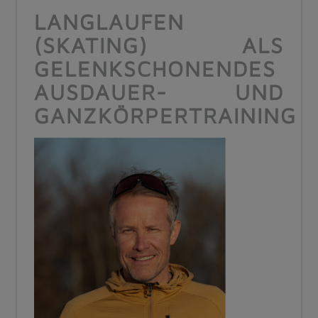
LANGLAUFEN
(SKATING) ALS
GELENKSCHONENDES
AUSDAUER- UND
GANZKÖRPERTRAINING