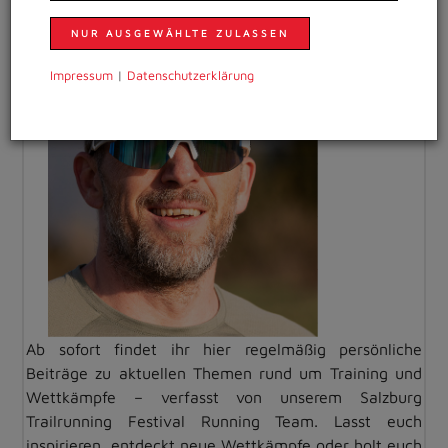
NUR AUSGEWÄHLTE ZULASSEN
Impressum
|
Daten­schutzer­klärung
Ab sofort findet ihr hier regelmäßig persönliche
Beiträge zu aktuellen Themen rund um Training und
Wettkämpfe – verfasst von unserem Salzburg
Trailrunning Festival Running Team. Lasst euch
inspirieren, entdeckt neue Wettkämpfe oder holt euch