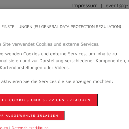
Impressum
|
event@g-s
WETTKAMPFINFO
ANMELDUNG
ERGEBNISSE UND BILDER
 EINSTELLUNGEN (EU GENERAL DATA PROTECTION REGULATION)
e Site verwendet Cookies und externe Services.
verwenden Cookies und externe Services, um Inhalte zu
unning Festival
onalisieren und zur Darstellung verschiedener Komponenten, 
. Kartendarstellungen oder Videos.
e aktivieren Sie die Services die sie anzeigen möchten:
 YOGA-CAMP IN DER MOZAR
LLE COOKIES UND SERVICES ERLAUBEN
Vom
17. bis 19. September 2021
findet ein
Trail-Yoga
Die positiven Effekte der
Kombination aus Traillaufen
UR AUSGEWÄHLTE ZULASSEN
Sportarten fordern und fördern intensiv den eigenen 
ssum
|
Daten­schutzer­klärung