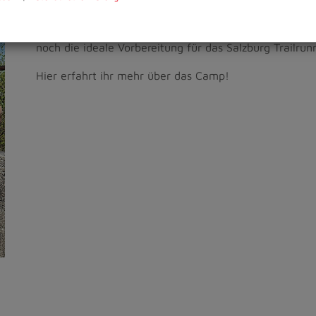
mit Natur und Umwelt.
Das
Trail-Yoga-Camp
will sich genau diesem positive
noch die ideale Vorbereitung für das Salzburg Trailrunn
Hier erfahrt ihr mehr über das Camp!