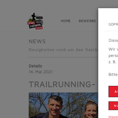
HOME
BEWERBE
NEWS
GDPR
Dies
NEWS
Wir 
Neuigkeiten rund um das Salzburg Trailr
pers
z. B
Details
14. Mai 2021
Bitt
TRAILRUNNING- UND
A
N
Impre