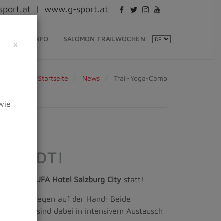
port.at
|
www.g-sport.at
EVENTINFO
SALOMON TRAILWOCHEN
×
Startseite
News
Trail-Yoga-Camp
wie
TSTADT!
-Camp
im
JUFA Hotel Salzburg City
statt!
 und Yoga
liegen auf der Hand: Beide
Körper und sind dabei in intensivem Austausch