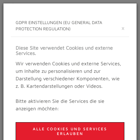
Toggle
navigat
GDPR EINSTELLUNGEN (EU GENERAL DATA
×
PROTECTION REGULATION)
NEWS
Neuigkeiten rund um das Salzburg Trailrunning
Diese Site verwendet Cookies und externe
Festival
Services.
Wir verwenden Cookies und externe Services,
um Inhalte zu personalisieren und zur
Details
Darstellung verschiedener Komponenten, wie
10. Oktober 2020
z. B. Kartendarstellungen oder Videos.
VORJAHRESSIEGER AN
Bitte aktivieren Sie die Services die sie
DER SPITZE!
anzeigen möchten:
ALLE COOKIES UND SERVICES
ERLAUBEN