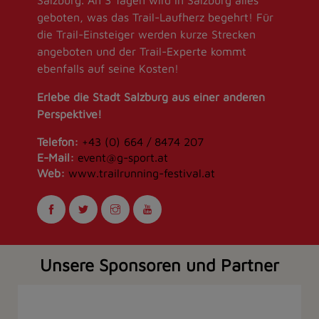
Salzburg. An 3 Tagen wird in Salzburg alles
geboten, was das Trail-Laufherz begehrt! Für
die Trail-Einsteiger werden kurze Strecken
angeboten und der Trail-Experte kommt
ebenfalls auf seine Kosten!
Erlebe die Stadt Salzburg aus einer anderen
Perspektive!
Telefon:
+43 (0) 664 / 8474 207
E-Mail:
event@g-sport.at
Web:
www.trailrunning-festival.at
Unsere Sponsoren und Partner