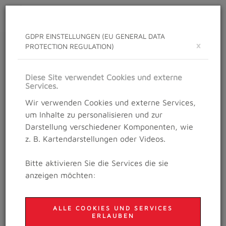
Toggle
navigat
GDPR EINSTELLUNGEN (EU GENERAL DATA
×
PROTECTION REGULATION)
NEWS
Neuigkeiten rund um das Salzburg Trailrunning
Diese Site verwendet Cookies und externe
Festival
Services.
Wir verwenden Cookies und externe Services,
um Inhalte zu personalisieren und zur
Details
Darstellung verschiedener Komponenten, wie
23. Oktober 2020
z. B. Kartendarstellungen oder Videos.
BESTZEIT AM GAISBERG
Bitte aktivieren Sie die Services die sie
UM 2 MINUTEN
anzeigen möchten:
UNTERBOTEN!
ALLE COOKIES UND SERVICES
ERLAUBEN