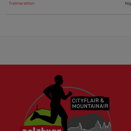
Trailmarathon
Nig