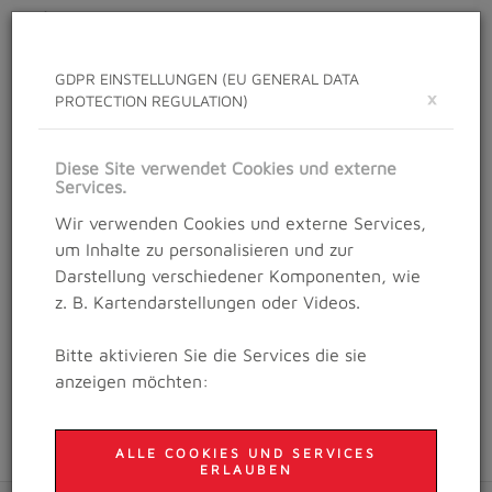
Toggle
navigat
GDPR EINSTELLUNGEN (EU GENERAL DATA
×
PROTECTION REGULATION)
EVENT FOLDER
Salzburg Trailrunning Festival
Diese Site verwendet Cookies und externe
Services.
Wir verwenden Cookies und externe Services,
um Inhalte zu personalisieren und zur
Darstellung verschiedener Komponenten, wie
Der Inhalt kann auf Grund Ihrer GDPR
z. B. Kartendarstellungen oder Videos.
Einstellungen nicht angezeigt werden.
Bitte aktivieren Sie die Services die sie
GDPR EINSTELLUNGEN
anzeigen möchten:
ALLE COOKIES UND SERVICES
ERLAUBEN