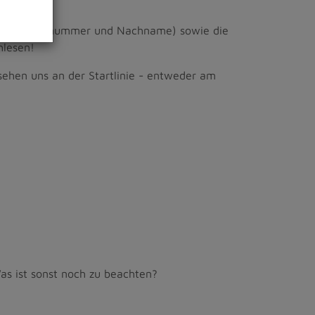
rt nach Startnummer und Nachname) sowie die
hlesen!
ehen uns an der Startlinie - entweder am
s ist sonst noch zu beachten?