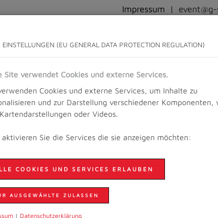
Impressum
|
event@g-s
WETTKAMPFINFO
ANMELDUNG
ERGEBNISSE UND BILDER
 EINSTELLUNGEN (EU GENERAL DATA PROTECTION REGULATION)
e Site verwendet Cookies und externe Services.
Startseit
verwenden Cookies und externe Services, um Inhalte zu
unning Festival
onalisieren und zur Darstellung verschiedener Komponenten, 
. Kartendarstellungen oder Videos.
e aktivieren Sie die Services die sie anzeigen möchten:
IONEN FÜR TEILNEHMERINN
LLE COOKIES UND SERVICES ERLAUBEN
Hier findet ihr alle wichtigen Informationen für das 
Die Online-Anmeldung ist geschlossen und es haben s
UR AUSGEWÄHLTE ZULASSEN
Trailrunning Festival angemeldet. Wir freuen uns auf 
ssum
|
Daten­schutzer­klärung