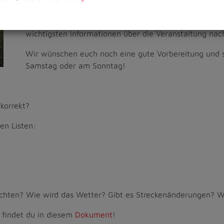
Nationen!
Hier könnt ihr die Teilnehmerlisten einsehen (sortie
wichtigsten Informationen über die Veranstaltung nac
Wir wünschen euch noch eine gute Vorbereitung und s
Samstag oder am Sonntag!
korrekt?
en Listen:
chten? Wie wird das Wetter? Gibt es Streckenänderungen? Wa
 findet du in diesem
Dokument
!