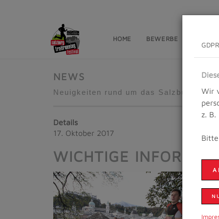
HOME
BEWERBE
NEWS
GDPR
Dies
NEWS
Wir 
Neuigkeiten rund um das Salzburg Trailr
pers
z. B
Details
17. Oktober 2017
Bitt
WICHTIGE INFORMAT
A
N
Impre