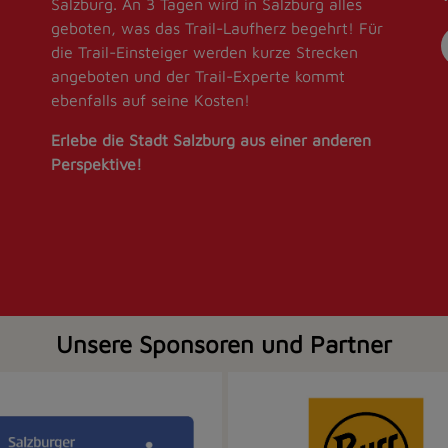
Salzburg. An 3 Tagen wird in Salzburg alles
geboten, was das Trail-Laufherz begehrt! Für
die Trail-Einsteiger werden kurze Strecken
angeboten und der Trail-Experte kommt
ebenfalls auf seine Kosten!
Erlebe die Stadt Salzburg aus einer anderen
Perspektive!
Unsere Sponsoren und Partner